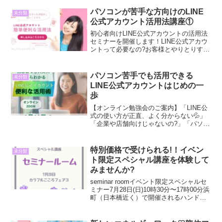
パソコンが苦手な方向けのLINE
未分類
公式アカウント活用法講座①
初心者向けLINE公式アカウントの活用法
セミナーを開催します！LINE公式アカウ
ントって必要なの?お客様とやりとりする
なら、DMでいいのでは?なんか色々機能
があって難しそう。という声もあります
がLINE公式アカウントは個人でお仕事さ
パソコン苦手でも活用できる
未分類
れてる方...
LINE公式アカウントはじめの一
歩
【オンライン勉強会のご案内】「LINE公
式の使い方が正直、よく分からない💦」
「企業や店舗向けじゃないの?」「パソコ
ン苦手だし、今さら聞けない…」そんな
意見をいただき、SNSやパソコン操作が
苦手な方のために、6～7回に渡って勉強
特別価格で受けられる!！イベン
未分類
会を開催します...
ト限定スペシャル講座を体験して
みませんか?
seminar roomイベント限定スペシャルセ
ミナー7月28日(日)10時30分〜17時00分浜
町（日本橋近く）で開催されるハンドメ
イド×スピリチュアル×癒し系イベント
【カラフルこころフェア３】特別講師に
よるイベント限定のスペシャル講座が...