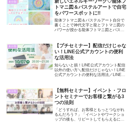
新しいエネルギーワーク♡龍体フ
未分類
トマニ図＆パステルアートで自宅
をパワースポットに!!
龍体フトマニ図＆パステルアート自分で
書くことで神代文字と龍とフトマニ図の
パワーが授かる龍体フトマニ図とパステ
ルアートがコラボ!!神の座席表と言われる
フトマニ図は、龍体文字48文字を描くこ
とができます。そのフトマニ図をパステ
【プチセミナー】配信だけじゃな
未分類
ルアートと掛け合わ...
い！LINE公式アカウントの便利
な活用法
知らないと損！LINE公式アカウント配信
以外の使い方＼配信だけじゃない！LINE
公式アカウントの便利な活用法／LINE公
式アカウントを、お知らせを配信するだ
けのツールとして認識するのはもったい
ない。実は 申込フォームとしても活用で
【無料セミナー】イベント・フロ
未分類
きるのをご...
ントセミナーでお客様と繋がる3
つの法則
「どうすれば、お客様ともっとつながれ
るんだろう？」「イベントやワークショ
ップの後も、リピートしてもらえるに
は？」そんなふうに思っているあなたに
ぴったりのセミナーです！このセミナー
では「自然とファンになってもらえる」3