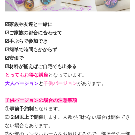
☑家族や友達と一緒に
☑ご家族の都合に合わせて
☑手ぶらで参加でき
☑簡単で時間もかからず
☑安価で
☑材料が揃えばご自宅でも出来る
とってもお得な講座
となっています。
大人バージョン
と
子供バージョン
があります。
子供バージョンの場合の注意事項
①
事前予約制
となります。
②
２組以上で開催
します。人数が揃わない場合は開催でき
ない場合もあります。
③外部のレンタルルームをお借りするので、部屋代の一部