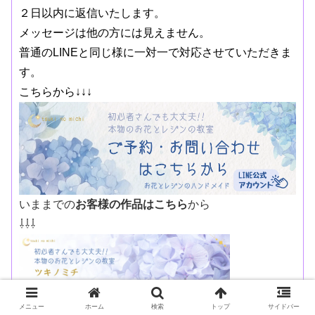
２日以内に返信いたします。
メッセージは他の方には見えません。
普通のLINEと同じ様に一対一で対応させていただきま
す。
こちらから↓↓↓
いままでの
お客様の作品はこちら
から
⇩⇩⇩
メニュー
ホーム
検索
トップ
サイドバー